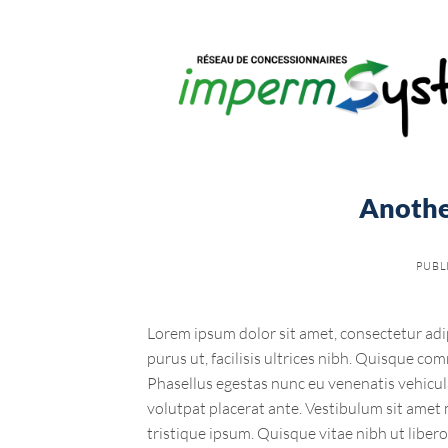
Passer
au
contenu
Anothe
PUBL
Lorem ipsum dolor sit amet, consectetur adip
purus ut, facilisis ultrices nibh. Quisque co
Phasellus egestas nunc eu venenatis vehicula.
volutpat placerat ante. Vestibulum sit amet 
tristique ipsum. Quisque vitae nibh ut liber