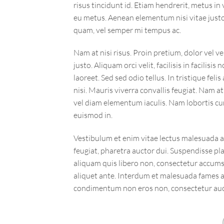
risus tincidunt id. Etiam hendrerit, metus in
eu metus. Aenean elementum nisi vitae justo
quam, vel semper mi tempus ac.
Nam at nisi risus. Proin pretium, dolor vel ven
justo. Aliquam orci velit, facilisis in facilis
laoreet. Sed sed odio tellus. In tristique fel
nisi. Mauris viverra convallis feugiat. Nam a
vel diam elementum iaculis. Nam lobortis cur
euismod in.
Vestibulum et enim vitae lectus malesuada al
feugiat, pharetra auctor dui. Suspendisse pla
aliquam quis libero non, consectetur accumsa
aliquet ante. Interdum et malesuada fames ac
condimentum non eros non, consectetur aucto