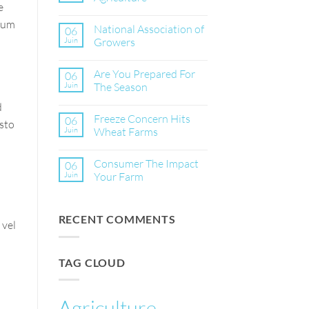
e
Aucun
commentaire
ntum
National Association of
06
sur
Rural
Juin
Growers
Infrastructure
for
Aucun
Agriculture
commentaire
Are You Prepared For
06
sur
National
Juin
The Season
Association
of
Aucun
d
Growers
commentaire
Freeze Concern Hits
06
sur
usto
Are
Juin
Wheat Farms
You
Prepared
Aucun
For
commentaire
Consumer The Impact
06
The
sur
Season
Freeze
Juin
Your Farm
Concern
Hits
Aucun
Wheat
commentaire
Farms
sur
RECENT COMMENTS
Consumer
 vel
The
Impact
Your
Farm
TAG CLOUD
Agriculture