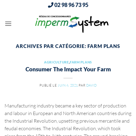
Passer
02 98 96 73 95
au
contenu
ARCHIVES PAR CATÉGORIE:
FARM PLANS
AGRICULTURE
,
FARM PLANS
Consumer The Impact Your Farm
PUBLIÉ LE
JUIN 6, 2021
PAR
DAVID
Manufacturing industry became a key sector of production
and labour in European and North American countries during
the Industrial Revolution, upsetting previous mercantile and
feudal economies. The Industrial Revolution, which took
place from the 18th to 19th centuries. The ground-breaking