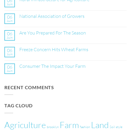
06
Juin
Aucun
commentaire
sur
National Association of Growers
06
Rural
Infrastructure
Juin
Aucun
for
commentaire
Agriculture
sur
Are You Prepared For The Season
06
National
Association
Juin
Aucun
of
commentaire
Growers
sur
Freeze Concern Hits Wheat Farms
06
Are
You
Juin
Aucun
Prepared
commentaire
For
sur
The
Consumer The Impact Your Farm
06
Freeze
Season
Concern
Juin
Aucun
Hits
commentaire
Wheat
sur
Farms
Consumer
RECENT COMMENTS
The
Impact
Your
Farm
TAG CLOUD
Agriculture
Farm
Land
brooklyn
fashion
Soil
style