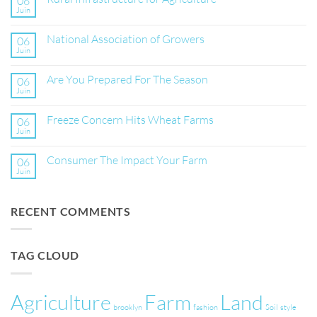
06
Juin
Aucun
commentaire
sur
National Association of Growers
06
Rural
Infrastructure
Juin
Aucun
for
commentaire
Agriculture
sur
Are You Prepared For The Season
06
National
Association
Juin
Aucun
of
commentaire
Growers
sur
Freeze Concern Hits Wheat Farms
06
Are
You
Juin
Aucun
Prepared
commentaire
For
sur
The
Consumer The Impact Your Farm
06
Freeze
Season
Concern
Juin
Aucun
Hits
commentaire
Wheat
sur
Farms
Consumer
RECENT COMMENTS
The
Impact
Your
Farm
TAG CLOUD
Agriculture
Farm
Land
brooklyn
fashion
Soil
style