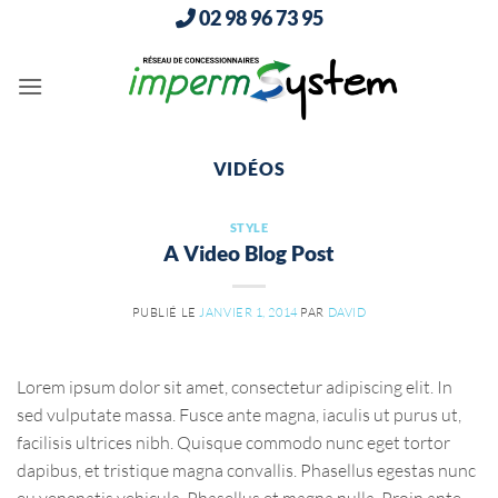
Passer
02 98 96 73 95
au
contenu
VIDÉOS
STYLE
A Video Blog Post
PUBLIÉ LE
JANVIER 1, 2014
PAR
DAVID
Lorem ipsum dolor sit amet, consectetur adipiscing elit. In
sed vulputate massa. Fusce ante magna, iaculis ut purus ut,
facilisis ultrices nibh. Quisque commodo nunc eget tortor
dapibus, et tristique magna convallis. Phasellus egestas nunc
eu venenatis vehicula. Phasellus et magna nulla. Proin ante